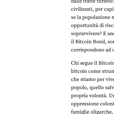
dalle tratte turist
civilizzati, per ca
se la popolazione 
opportunità di ris
sopravvivere? E anc
il Bitcoin Bond, so
corrispondono ad u
Chi segue il Bitcoi
bitcoin come strume
che stiamo per vive
popolo, quello sal
propria volontà. Un
oppressione coloni
famiglie oligarche, 