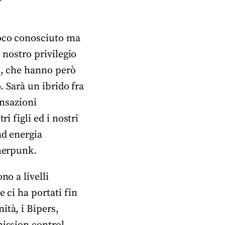
poco conosciuto ma
 nostro privilegio
i, che hanno però
. Sarà un ibrido fra
ansazioni
i figli ed i nostri
ad energia
pherpunk.
no a livelli
 ci ha portati fin
ità, i Bipers,