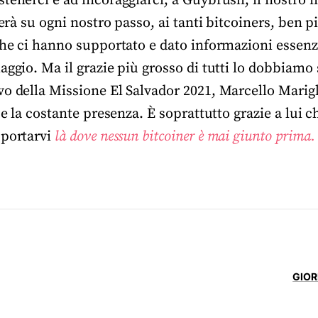
tenerci e ad incoraggiarci, a Guybrush, il nostro 
ierà su ogni nostro passo, ai tanti bitcoiners, ben p
che ci hanno supportato e dato informazioni essenzi
aggio. Ma il grazie più grosso di tutti lo dobbiamo s
o della Missione El Salvador 2021, Marcello Marigli
 e la costante presenza. È soprattutto grazie a lui c
 portarvi
là dove nessun bitcoiner è mai giunto prima.
GIOR