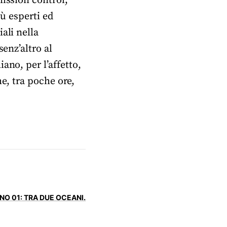
mission control,
iù esperti ed
ali nella
enz’altro al
ano, per l’affetto,
he, tra poche ore,
NO 01: TRA DUE OCEANI.