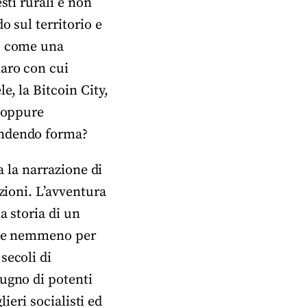
sti rurali e non
o sul territorio e
no come una
naro con cui
, la Bitcoin City,
a oppure
endendo forma?
a la narrazione di
zioni. L’avventura
a storia di un
so e nemmeno per
secoli di
pugno di potenti
lieri socialisti ed