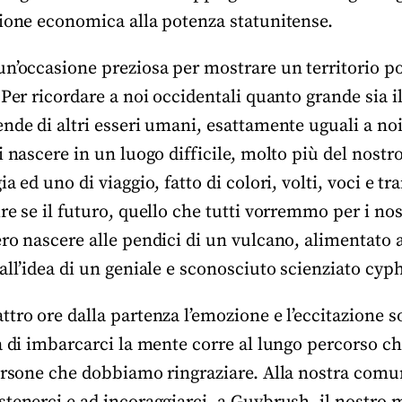
sione economica alla potenza statunitense.
un’occasione preziosa per mostrare un territorio 
 Per ricordare a noi occidentali quanto grande sia il
ende di altri esseri umani, esattamente uguali a no
i nascere in un luogo difficile, molto più del nostro
a ed uno di viaggio, fatto di colori, volti, voci e tr
e se il futuro, quello che tutti vorremmo per i nostr
ro nascere alle pendici di un vulcano, alimentato 
all’idea di un geniale e sconosciuto scienziato cy
tro ore dalla partenza l’emozione e l’eccitazione so
a di imbarcarci la mente corre al lungo percorso che
ersone che dobbiamo ringraziare. Alla nostra comun