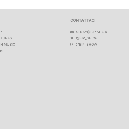
CONTATTACI
FY
SHOW@BIP.SHOW
ITUNES
@BIP_SHOW
N MUSIC
@BIP_SHOW
BE