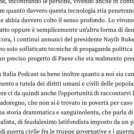
iche, incontrando le persone, vivendo anche in conte
pire quanto davvero questa tecnologia stia penetrand
ne abbia davvero colto il senso profondo. Lo vivo
catto oppure è semplicemente un’altra forma di de
ora, i continui annunci del presidente Nayib Bukele
no solo sofisticate tecniche di propaganda politic
n preciso progetto di Paese che sta realmente pr
n Italia Podcast sa bene inoltre quanto a noi sia car
nto a tutela dei diritti umani e civili delle popola
re ci da quindi anche l’opportunità di raccontarvi l
vadoregno, che non si è trovato in povertà per ca
a storia drammatica e sanguinolenta, che parla di 
alista, di feudalesimo latifondista imposto da un 
di guerra civile fra le truppe governative e i guerrig