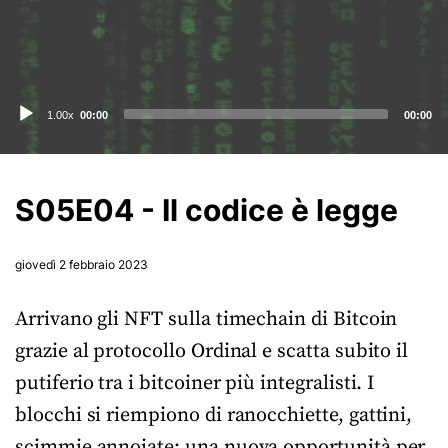
Audio
1.00x
00:00
00:00
Player
S05E04 - Il codice è legge
giovedì 2 febbraio 2023
Arrivano gli NFT sulla timechain di Bitcoin
grazie al protocollo Ordinal e scatta subito il
putiferio tra i bitcoiner più integralisti. I
blocchi si riempiono di ranocchiette, gattini,
scimmie annoiate: una nuova opportunità per